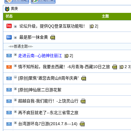
黄庚
新的主题
状态
主题
投票帖
交易帖
论坛升级，提供QQ登录互联功能啦！
[
2
]
新小字报
最是那一抹金黄
-==普通主题==-
走进云南--心驰神往丽江
[
2
]
情不知所起，我要去西藏！-6月青海-西藏10日之旅
[
2
3
[原创]聚焦“邀您去爬山8周年庆典”
[原创]神仙居二日游花絮
超越自我-我们能行！-上饶灵山行
再不疯狂就老了--东北三省雪之旅
台湾游环岛7日游(2014.7.8---14)