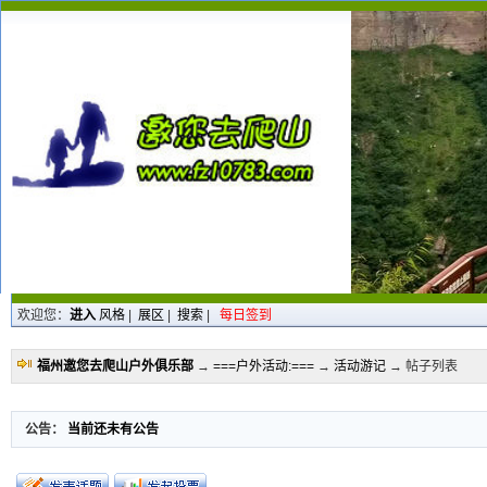
欢迎您：
进入
风格
|
展区
|
搜索
|
每日签到
福州邀您去爬山户外俱乐部
→
===户外活动:===
→
活动游记
→ 帖子列表
公告：
当前还未有公告