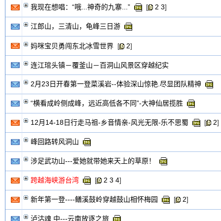
我现在想唱：“哦...神奇的九寨...”
[
2
3
]
江郎山，三清山，龟峰三日游
妈咪宝贝勇闯东北冰雪世界
[
2
]
连江琯头镇－覆釜山－百洞山风景区穿越纪实
2月23日开春第一登菜溪岩--体验深山惊艳.尽显团队精神
“横看成岭侧成峰，远近高低各不同”-大神仙居揽胜
12月14-18日行走马祖-乡音情亲-风光无限-乐不思蜀
[
2
峰回路转风洞山
涉足武功山---爱她就带她来天上的草原！
跨越海峡游台湾
[
2
3
4
]
新年第一登----鳝溪鼓岭穿越鼓山相怀梅园
[
2
]
泸沽魂 中---云南放逐之旅