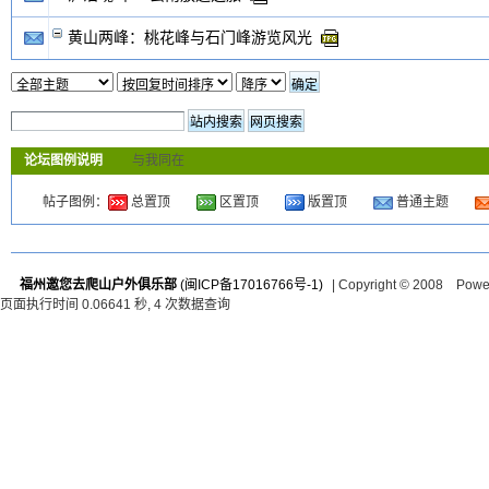
黄山两峰：桃花峰与石门峰游览风光
论坛图例说明
与我同在
帖子图例：
总置顶
区置顶
版置顶
普通主题
福州邀您去爬山户外俱乐部
(闽ICP备17016766号-1)
| Copyright © 2008 Pow
页面执行时间 0.06641 秒, 4 次数据查询