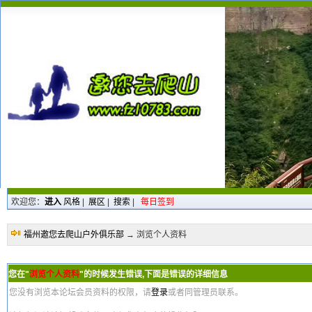
欢迎您：
进入
风格
|
展区
|
搜索
|
每日签到
福州邀您去爬山户外俱乐部
→ 浏览个人资料
您在"
浏览个人资料
"的时候发生错误,下面是错误的详细信息
您没有浏览本论坛会员资料的权限，请
登录
或者同管理员联系。